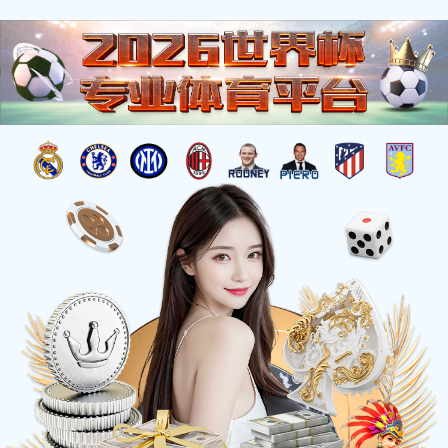
当前位置：
首页 >
有美味
>
预制菜系列
>
椒麻鸡