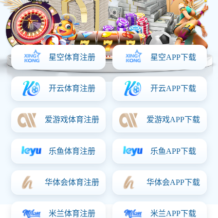
椒麻鸡
规
格：
360g
热
量：
796千焦/100克
推荐人群：
储藏方法：
0-4℃冷藏保存