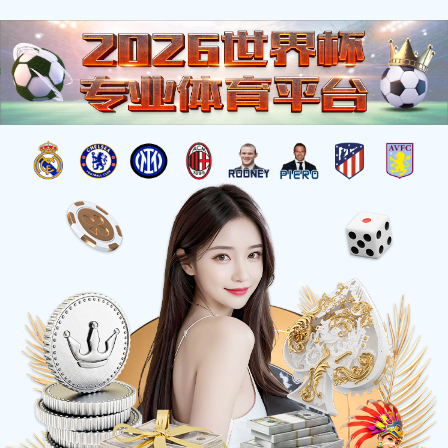
当前位置：
首页 >
有美味
>
预制菜系列
>
竹笋（香辣味）