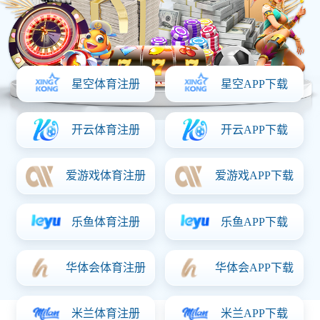
竹笋（香辣味）
规
格：
150g
热
量：
160千焦/100克
推荐人群：
储藏方法：
阴凉、避光、防潮、勿压