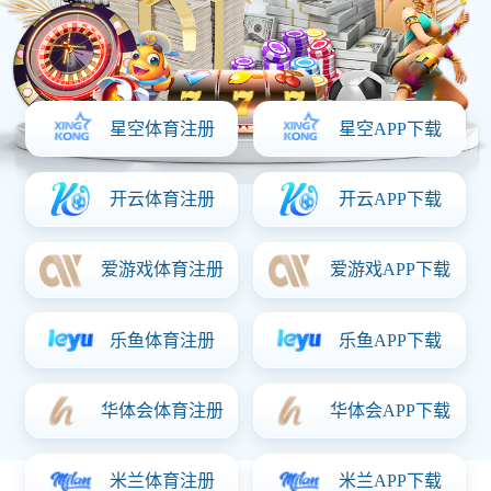
魔鸭食客（烧烤味）
规
格：
15g/60g/90g/120g/300g
推荐人群：
储藏方法：
阴凉、避光、防潮、勿压、10-30℃保存