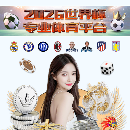
当前位置：
首页 >
有美味
>
魔鸭食客系列
>
魔鸭食客（烧烤味）