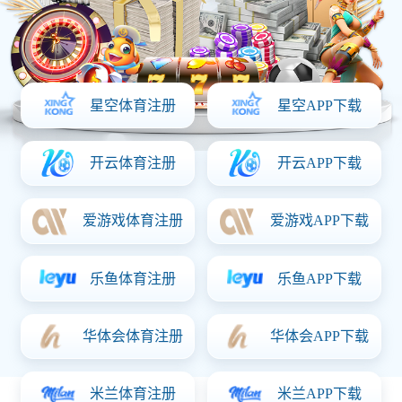
魔鸭食客（陈皮味）
规
格：
15g/60g/90g/120g/300g
推荐人群：
储藏方法：
阴凉、避光、防潮、勿压、10-30℃保存