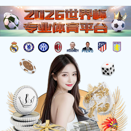
当前位置：
首页 >
有美味
>
魔鸭食客系列
>
魔鸭食客（陈皮味）