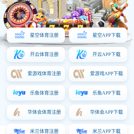
泡鱿鱼（孜然味）
规
格：
60g/90g/158g/5kg
热
量：
684千焦/100克
推荐人群：
储藏方法：
阴凉，避光，防潮，勿压