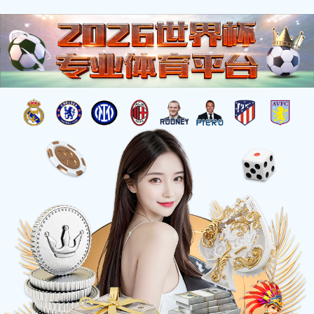
当前位置：
首页 >
有美味
>
水产品系列
>
泡鱿鱼（孜然味）