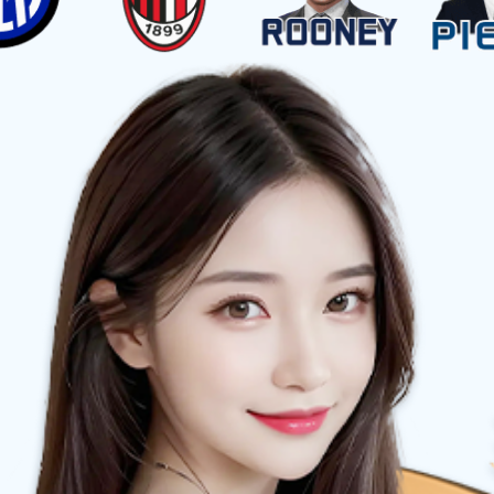
加减盐更健康 安博买球无骨鸭掌登陆山姆