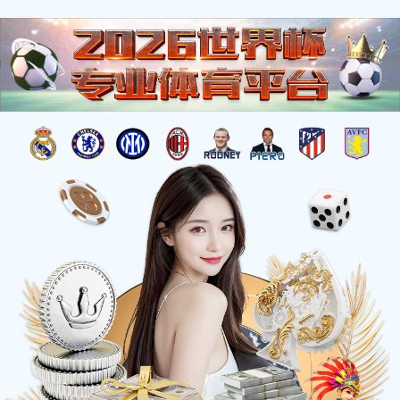
新品上市|酸汤双脆登陆山姆会员店