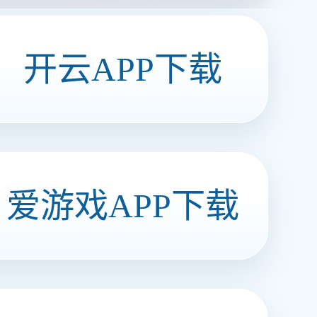
猪皮晶（卤香味）
Q弹猪皮晶 安博买球新味道