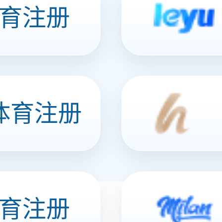
风味豆豉（香菇味）
加班 旅游 聚会 品味安博买球 分享快乐