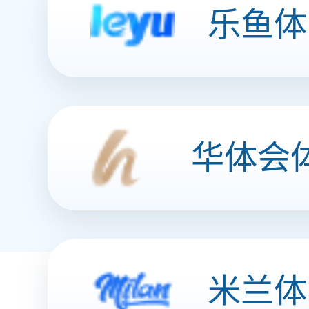
风味豆豉（香辣味）
加班 旅游 聚会 品味安博买球 分享快乐