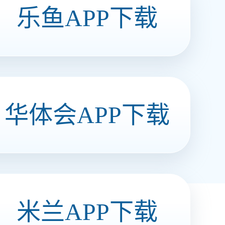
风味豆豉（金钩味）
加班 旅游 聚会 品味安博买球 分享快乐