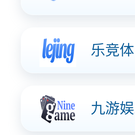
风味豆豉（牛肉味）
加班 旅游 聚会 品味安博买球 分享快乐