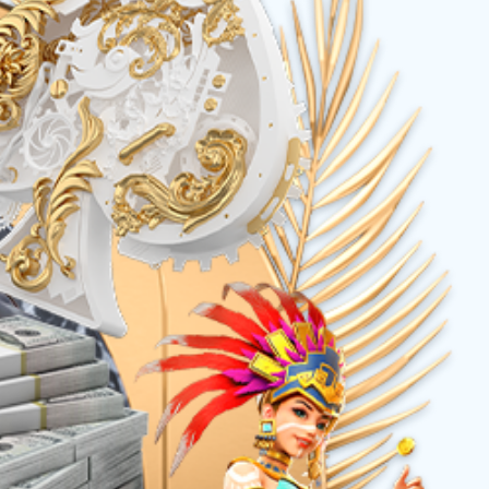
泡鱿鱼（山椒味）