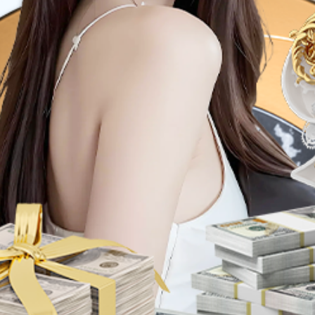
泡鱿鱼（香辣味）