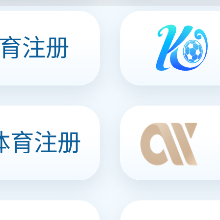
带鱼（山椒味）