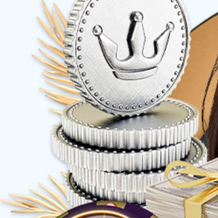
泡鱿鱼（孜然味）