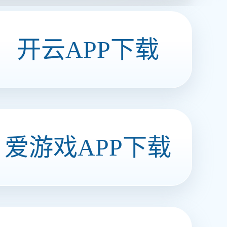
牛皮晶（香辣味）
Q弹牛皮晶 安博买球新味道