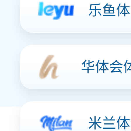
猪皮晶（山椒味）
Q弹猪皮晶 安博买球新味道