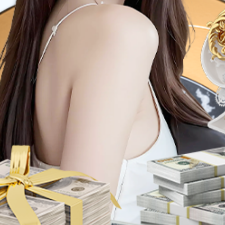
笋尖（泡椒味）