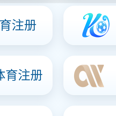
鲜笋（山椒味）