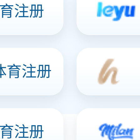
椒香泡凤爪