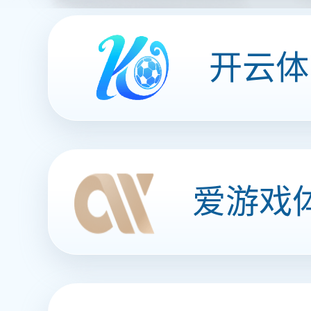
鲜笋（泡椒味）