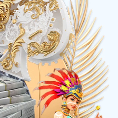
笋尖（山椒味）